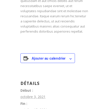
quibusdam et aut officiis debitis aut rerum
necessitatibus saepe eveniet, ut et
voluptates repudiandae sint et molestiae non
recusandae. Itaque earum rerum hic tenetur
a sapiente delectus, ut aut reiciendis
voluptatibus maiores alias consequatur aut
perferendis doloribus asperiores repellat.
Ajouter au calendrier
DÉTAILS
Début :
octobre 3, 2021
Fin :