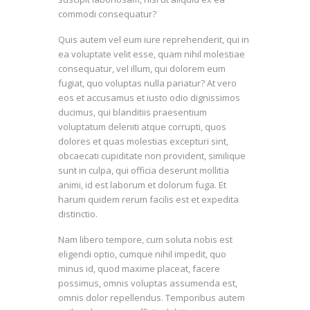
commodi consequatur?
Quis autem vel eum iure reprehenderit, qui in
ea voluptate velit esse, quam nihil molestiae
consequatur, vel illum, qui dolorem eum
fugiat, quo voluptas nulla pariatur? At vero
eos et accusamus et iusto odio dignissimos
ducimus, qui blanditiis praesentium
voluptatum deleniti atque corrupti, quos
dolores et quas molestias excepturi sint,
obcaecati cupiditate non provident, similique
sunt in culpa, qui officia deserunt mollitia
animi, id est laborum et dolorum fuga. Et
harum quidem rerum facilis est et expedita
distinctio.
Nam libero tempore, cum soluta nobis est
eligendi optio, cumque nihil impedit, quo
minus id, quod maxime placeat, facere
possimus, omnis voluptas assumenda est,
omnis dolor repellendus. Temporibus autem