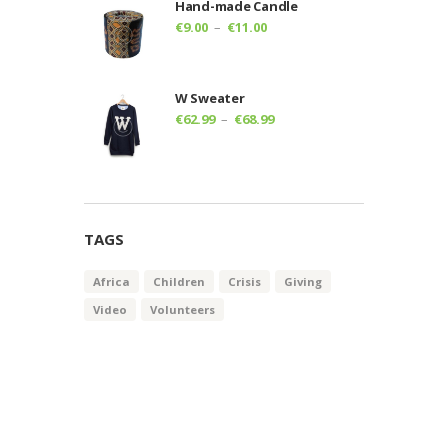
Hand-made Candle
€11.00
Plage
€
9.00
–
€
11.00
à
de
€14.00
prix :
€9.00
W Sweater
à
Plage
€
62.99
–
€
68.99
€11.00
de
prix :
€62.99
à
€68.99
TAGS
Africa
Children
Crisis
Giving
Video
Volunteers