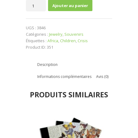
quantité
Ajouter au panier
de
Necklace
UGS :
3846
Catégories :
Jewelry
,
Souvenirs
Étiquettes :
Africa
,
Children
,
Crisis
Product ID:
351
Description
Informations complémentaires
Avis (0)
PRODUITS SIMILAIRES