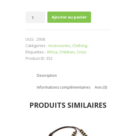
quantité
Ajouter au panier
de
Fancy
Necklace
UGS :
2938
Catégories :
Accessories
,
Clothing
Étiquettes :
Africa
,
Children
,
Crisis
Product ID:
352
Description
Informations complémentaires
Avis (0)
PRODUITS SIMILAIRES